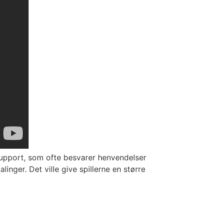
support, som ofte besvarer henvendelser
nger. Det ville give spillerne en større