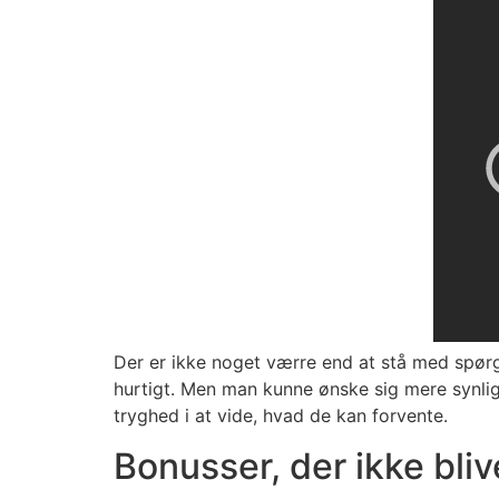
Der er ikke noget værre end at stå med spør
hurtigt. Men man kunne ønske sig mere synlig 
tryghed i at vide, hvad de kan forvente.
Bonusser, der ikke bliv