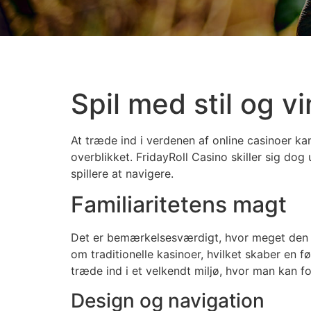
Spil med stil og vi
At træde ind i verdenen af online casinoer ka
overblikket. FridayRoll Casino skiller sig d
spillere at navigere.
Familiaritetens magt
Det er bemærkelsesværdigt, hvor meget den vi
om traditionelle kasinoer, hvilket skaber en 
træde ind i et velkendt miljø, hvor man kan fo
Design og navigation