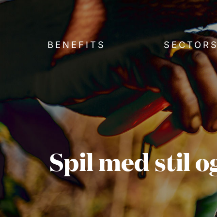
BENEFITS
SECTOR
Spil med stil o