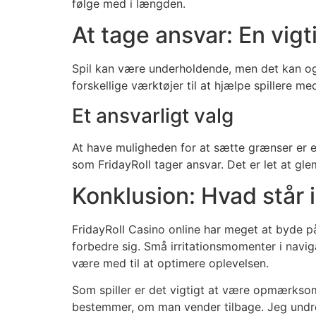
følge med i længden.
At tage ansvar: En vigt
Spil kan være underholdende, men det kan også
forskellige værktøjer til at hjælpe spillere m
Et ansvarligt valg
At have muligheden for at sætte grænser er es
som FridayRoll tager ansvar. Det er let at glem
Konklusion: Hvad står i
FridayRoll Casino online har meget at byde på,
forbedre sig. Små irritationsmomenter i navi
være med til at optimere oplevelsen.
Som spiller er det vigtigt at være opmærksom
bestemmer, om man vender tilbage. Jeg undrer