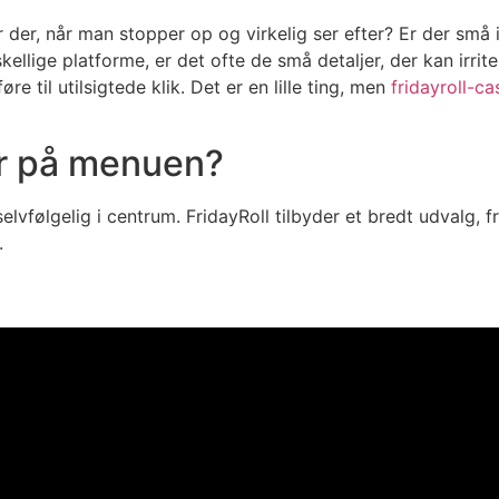
 der, når man stopper op og virkelig ser efter? Er der små
ellige platforme, er det ofte de små detaljer, der kan irrit
e til utilsigtede klik. Det er en lille ting, men
fridayroll-ca
er på menuen?
selvfølgelig i centrum. FridayRoll tilbyder et bredt udvalg,
.