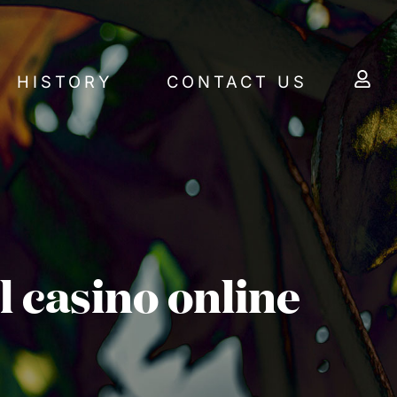
HISTORY
CONTACT US
l casino online