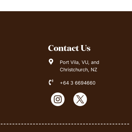
Contact Us
Port Vila, VU, and
Christchurch, NZ
+64 3 6694660