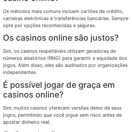
Os métodos mais comuns incluem cartões de crédito,
carteiras eletrônicas e transferências bancárias. Sempre
opte por opções reconhecidas e seguras.
Os casinos online são justos?
Sim, os casinos respeitáveis utilizam geradores de
números aleatórios (RNG) para garantir a equidade dos
jogos. Além disso, eles são auditados por organizações
independentes.
É possível jogar de graça em
casinos online?
Sim, muitos casinos oferecem versões demo de seus
jogos, permitindo que você jogue sem risco antes de
apostar dinheiro real.