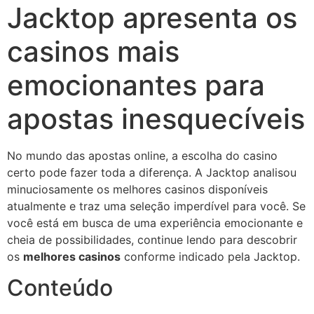
Jacktop apresenta os
casinos mais
emocionantes para
apostas inesquecíveis
No mundo das apostas online, a escolha do casino
certo pode fazer toda a diferença. A Jacktop analisou
minuciosamente os melhores casinos disponíveis
atualmente e traz uma seleção imperdível para você. Se
você está em busca de uma experiência emocionante e
cheia de possibilidades, continue lendo para descobrir
os
melhores casinos
conforme indicado pela Jacktop.
Conteúdo