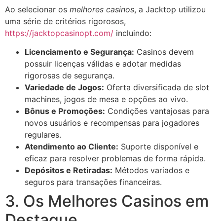
Ao selecionar os
melhores casinos
, a Jacktop utilizou
uma série de critérios rigorosos,
https://jacktopcasinopt.com/
incluindo:
Licenciamento e Segurança:
Casinos devem
possuir licenças válidas e adotar medidas
rigorosas de segurança.
Variedade de Jogos:
Oferta diversificada de slot
machines, jogos de mesa e opções ao vivo.
Bônus e Promoções:
Condições vantajosas para
novos usuários e recompensas para jogadores
regulares.
Atendimento ao Cliente:
Suporte disponível e
eficaz para resolver problemas de forma rápida.
Depósitos e Retiradas:
Métodos variados e
seguros para transações financeiras.
3. Os Melhores Casinos em
Destaque