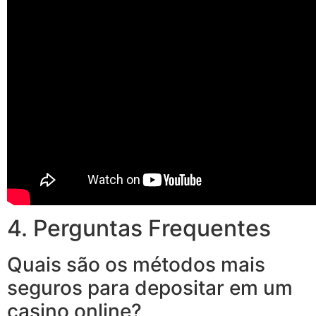
4. Perguntas Frequentes
Quais são os métodos mais
seguros para depositar em um
casino online?