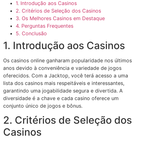
1. Introdução aos Casinos
2. Critérios de Seleção dos Casinos
3. Os Melhores Casinos em Destaque
4. Perguntas Frequentes
5. Conclusão
1. Introdução aos Casinos
Os casinos online ganharam popularidade nos últimos
anos devido à conveniência e variedade de jogos
oferecidos. Com a Jacktop, você terá acesso a uma
lista dos casinos mais respeitáveis e interessantes,
garantindo uma jogabilidade segura e divertida. A
diversidade é a chave e cada casino oferece um
conjunto único de jogos e bônus.
2. Critérios de Seleção dos
Casinos