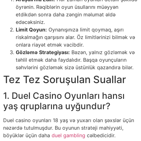
öyrənin. Rəqiblərin oyun üsullarını müəyyən
etdikdən sonra daha zəngin məlumat əldə
edəcəksiniz.
Limit Qoyun:
Oynanışınıza limit qoymaq, aşırı
riskalmağın qarşısını alar. Öz limitlərinizi bilmək və
onlara riayət etmək vacibdir.
Gözləmə Strategiyası:
Bəzən, yalnız gözləmək və
təhlil etmək daha faydalıdır. Başqa oyunçuların
səhvlərini gözləmək sizə üstünlük qazandıra bilər.
Tez Tez Soruşulan Suallar
1. Duel Casino Oyunları hansı
yaş qruplarına uyğundur?
Duel casino oyunları 18 yaş və yuxarı olan şəxslər üçün
nəzərdə tutulmuşdur. Bu oyunun strateji mahiyyəti,
böyüklər üçün daha
duel gambling
cəlbedicidir.