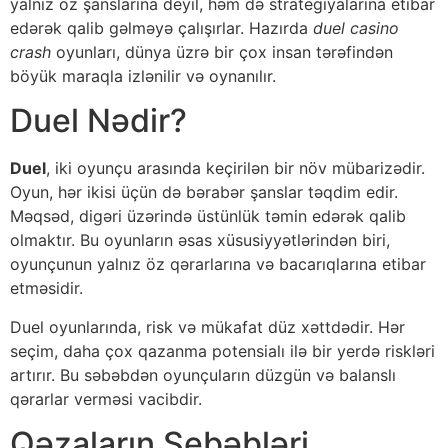
yalnız öz şanslarına deyil, həm də strategiyalarına etibar
edərək qalib gəlməyə çalışırlar. Hazırda
duel casino
crash
oyunları, dünya üzrə bir çox insan tərəfindən
böyük maraqla izlənilir və oynanılır.
Duel Nədir?
Duel
, iki oyunçu arasında keçirilən bir növ mübarizədir.
Oyun, hər ikisi üçün də bərabər şanslar təqdim edir.
Məqsəd, digəri üzərində üstünlük təmin edərək qalib
olmaktır. Bu oyunların əsas xüsusiyyətlərindən biri,
oyunçunun yalnız öz qərarlarına və bacarıqlarına etibar
etməsidir.
Duel oyunlarında, risk və mükafat düz xəttdədir. Hər
seçim, daha çox qazanma potensialı ilə bir yerdə riskləri
artırır. Bu səbəbdən oyunçuların düzgün və balanslı
qərarlar verməsi vacibdir.
Qəzaların Sebəbləri