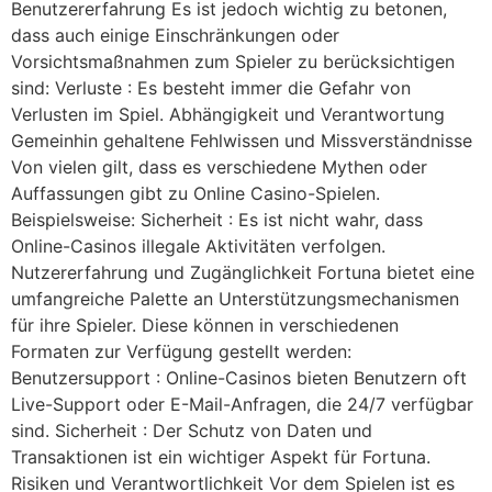
Benutzererfahrung Es ist jedoch wichtig zu betonen,
dass auch einige Einschränkungen oder
Vorsichtsmaßnahmen zum Spieler zu berücksichtigen
sind: Verluste : Es besteht immer die Gefahr von
Verlusten im Spiel. Abhängigkeit und Verantwortung
Gemeinhin gehaltene Fehlwissen und Missverständnisse
Von vielen gilt, dass es verschiedene Mythen oder
Auffassungen gibt zu Online Casino-Spielen.
Beispielsweise: Sicherheit : Es ist nicht wahr, dass
Online-Casinos illegale Aktivitäten verfolgen.
Nutzererfahrung und Zugänglichkeit Fortuna bietet eine
umfangreiche Palette an Unterstützungsmechanismen
für ihre Spieler. Diese können in verschiedenen
Formaten zur Verfügung gestellt werden:
Benutzersupport : Online-Casinos bieten Benutzern oft
Live-Support oder E-Mail-Anfragen, die 24/7 verfügbar
sind. Sicherheit : Der Schutz von Daten und
Transaktionen ist ein wichtiger Aspekt für Fortuna.
Risiken und Verantwortlichkeit Vor dem Spielen ist es