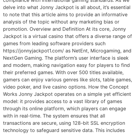
compliance with international gaming standards. As we
delve into what Jonny Jackpot is all about, it’s essential
to note that this article aims to provide an informative
analysis of the topic without any marketing bias or
promotion. Overview and Definition At its core, Jonny
Jackpot is a virtual casino that offers a diverse range of
games from leading software providers such
https://jonnyjackpot1.com/ as NetEnt, Microgaming, and
NextGen Gaming. The platform’s user interface is sleek
and modern, making navigation easy for players to find
their preferred games. With over 500 titles available,
gamers can enjoy various genres like slots, table games,
video poker, and live casino options. How the Concept
Works Jonny Jackpot operates on a simple yet efficient
model: it provides access to a vast library of games
through its online platform, which players can engage
with in real-time. The system ensures that all
transactions are secure, using 128-bit SSL encryption
technology to safeguard sensitive data. This includes