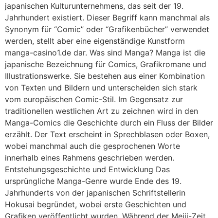
japanischen Kulturunternehmens, das seit der 19.
Jahrhundert existiert. Dieser Begriff kann manchmal als
Synonym für “Comic” oder “Grafikenbücher” verwendet
werden, stellt aber eine eigenständige Kunstform
manga-casino1.de dar. Was sind Manga? Manga ist die
japanische Bezeichnung für Comics, Grafikromane und
Illustrationswerke. Sie bestehen aus einer Kombination
von Texten und Bildern und unterscheiden sich stark
vom europäischen Comic-Stil. Im Gegensatz zur
traditionellen westlichen Art zu zeichnen wird in den
Manga-Comics die Geschichte durch ein Fluss der Bilder
erzählt. Der Text erscheint in Sprechblasen oder Boxen,
wobei manchmal auch die gesprochenen Worte
innerhalb eines Rahmens geschrieben werden.
Entstehungsgeschichte und Entwicklung Das
ursprüngliche Manga-Genre wurde Ende des 19.
Jahrhunderts von der japanischen Schriftstellerin
Hokusai begründet, wobei erste Geschichten und
Grafiken veröffentlicht wurden. Während der Meiji-Zeit