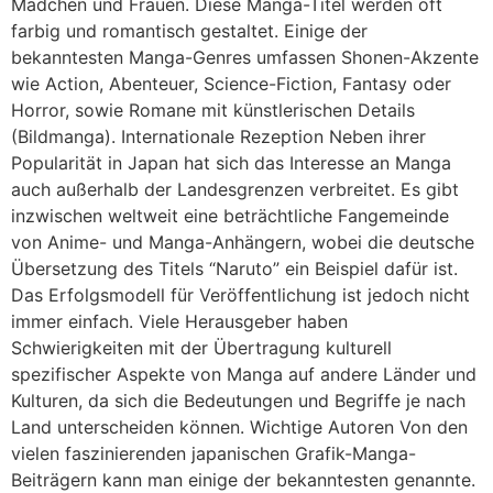
Mädchen und Frauen. Diese Manga-Titel werden oft
farbig und romantisch gestaltet. Einige der
bekanntesten Manga-Genres umfassen Shonen-Akzente
wie Action, Abenteuer, Science-Fiction, Fantasy oder
Horror, sowie Romane mit künstlerischen Details
(Bildmanga). Internationale Rezeption Neben ihrer
Popularität in Japan hat sich das Interesse an Manga
auch außerhalb der Landesgrenzen verbreitet. Es gibt
inzwischen weltweit eine beträchtliche Fangemeinde
von Anime- und Manga-Anhängern, wobei die deutsche
Übersetzung des Titels “Naruto” ein Beispiel dafür ist.
Das Erfolgsmodell für Veröffentlichung ist jedoch nicht
immer einfach. Viele Herausgeber haben
Schwierigkeiten mit der Übertragung kulturell
spezifischer Aspekte von Manga auf andere Länder und
Kulturen, da sich die Bedeutungen und Begriffe je nach
Land unterscheiden können. Wichtige Autoren Von den
vielen faszinierenden japanischen Grafik-Manga-
Beiträgern kann man einige der bekanntesten genannte.