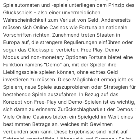
Spielautomaten und -spiele unterliegen dem Prinzip des
Glücksspiels – also einer unvermeidlichen
Wahrscheinlichkeit zum Verlust von Geld. Andererseits
müssen sich Online Casinos wie Fortuna an nationale
Vorschriften richten. Zunehmend treten Staaten in
Europa auf, die strengere Regulierungen einführen oder
sogar das Glücksspiel verbieten. Free Play, Demo-
Modus und non-monetary Optionen Fortuna bietet eine
Funktion namens “Demo” an, mit der Spieler ihre
Lieblingsspiele spielen können, ohne echtes Geld
investieren zu müssen. Diese Möglichkeit ermöglicht es
Spielern, neue Spiele auszuprobieren oder Strategien für
bestehende Spiele auszufahren. In Bezug auf das
Konzept von Free-Play und Demo-Spielen ist es wichtig,
sich daran zu erinnern: Zurückschlagbarkeit der Demos :
Viele Online-Casinos bieten ein Spielgeld im Wert eines
bestimmten Betrags an, welches mit Gewinnen
verbunden sein kann. Diese Ergebnisse sind nicht auf