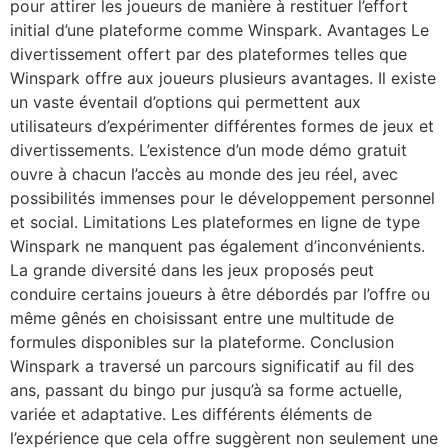
pour attirer les joueurs de manière à restituer l’effort
initial d’une plateforme comme Winspark. Avantages Le
divertissement offert par des plateformes telles que
Winspark offre aux joueurs plusieurs avantages. Il existe
un vaste éventail d’options qui permettent aux
utilisateurs d’expérimenter différentes formes de jeux et
divertissements. L’existence d’un mode démo gratuit
ouvre à chacun l’accès au monde des jeu réel, avec
possibilités immenses pour le développement personnel
et social. Limitations Les plateformes en ligne de type
Winspark ne manquent pas également d’inconvénients.
La grande diversité dans les jeux proposés peut
conduire certains joueurs à être débordés par l’offre ou
même gênés en choisissant entre une multitude de
formules disponibles sur la plateforme. Conclusion
Winspark a traversé un parcours significatif au fil des
ans, passant du bingo pur jusqu’à sa forme actuelle,
variée et adaptative. Les différents éléments de
l’expérience que cela offre suggèrent non seulement une