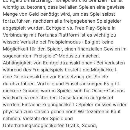
Echtgeld umsatzfähig. Höhepunkt und Grenzen : Es ist
wichtig zu betonen, dass bei allen Spielen eine gewisse
Menge von Geld benötigt wird, um das Spiel selbst
fortzuführen, nachdem alle freigegebenen Spielgelder
abgespielt wurden. Echtgeld vs. Free Play-Spiele In
Verbindung mit Fortunas Plattform ist es wichtig zu
wissen: Verluste bei Freispielmodus : Es gibt keine
Möglichkeit für den Spieler, einen finanziellen Gewinn im
sogenannten “Freispiele”-Modus zu machen.
Abhängigkeit von Echtgeldtransaktionen : Bei Verlusten
während des Freispielspiels besteht die Möglichkeit,
eine Geldtransaktion zur Fortsetzung der Spiele
durchzuführen. Vorteile und Einschränkungen Es gibt
mehrere Gründe, warum Spieler sich für Online-Casinos
wie Fortuna entscheiden. Diese können aufgelistet
werden: Einfache Zugänglichkeit : Spieler müssen weder
physisch zum Casino gehen noch Wartezeiten in Kauf
nehmen. Vielzahl der Spiele und
Unterhaltungsmöglichkeiten Grafik, Sound,