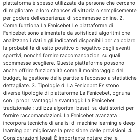
piattaforma è spesso utilizzata da persone che cercano
di migliorare le loro chances di vittoria o semplicemente
per godere dell’esperienza di scommesse online. 2.
Come funziona La Fenicebet Le piattaforme di
Fenicebet sono alimentate da sofisticati algoritmi che
analizzano i dati e gli indicatori disponibili per calcolare
la probabilità di esito positivo o negativo degli eventi
sportivi, nonché fornire raccomandazioni su quali
scommesse scegliere. Queste piattaforme possono
anche offrire funzionalità come il monitoraggio del
budget, la gestione delle partite e l’accesso a statistiche
dettagliate. 3. Tipologie di La Fenicebet Esistono
diverse tipologie di piattaforme La Fenicebet, ognuna
con i propri vantaggi e svantaggi: La Fenicebet
tradizionale : utilizza algoritmi basati su dati storici per
fornire raccomandazioni. La Fenicebet avanzata :
incorpora tecniche di analisi di machine learning e deep
learning per migliorare la precisione delle previsioni. 4.
Considerazioni legali È importante notare che le