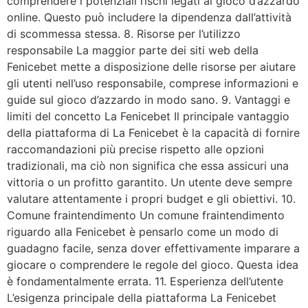
comprendere i potenziali rischi legati al gioco d’azzardo
online. Questo può includere la dipendenza dall’attività
di scommessa stessa. 8. Risorse per l’utilizzo
responsabile La maggior parte dei siti web della
Fenicebet mette a disposizione delle risorse per aiutare
gli utenti nell’uso responsabile, comprese informazioni e
guide sul gioco d’azzardo in modo sano. 9. Vantaggi e
limiti del concetto La Fenicebet Il principale vantaggio
della piattaforma di La Fenicebet è la capacità di fornire
raccomandazioni più precise rispetto alle opzioni
tradizionali, ma ciò non significa che essa assicuri una
vittoria o un profitto garantito. Un utente deve sempre
valutare attentamente i propri budget e gli obiettivi. 10.
Comune fraintendimento Un comune fraintendimento
riguardo alla Fenicebet è pensarlo come un modo di
guadagno facile, senza dover effettivamente imparare a
giocare o comprendere le regole del gioco. Questa idea
è fondamentalmente errata. 11. Esperienza dell’utente
L’esigenza principale della piattaforma La Fenicebet