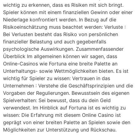
wichtig zu erkennen, dass es Risiken mit sich bringt.
Spieler können mit einem finanziellen Gewinn oder einer
Niederlage konfrontiert werden. In Bezug auf die
Risikoeinschätzung muss beachtet werden: Verluste :
Bei Verlusten besteht das Risiko von persönlichen
finanzieller Belastung und auch gegebenfalls
psychologische Auswirkungen. Zusammenfassender
Überblick Im allgemeinen können wir sagen, dass
Online-Casinos wie Fortuna eine breite Palette an
Unterhaltungs- sowie Wettmöglichkeiten bieten. Es ist
wichtig für Spieler zu wissen: Vertrauen in das
Unternehmen : Verstehe die Geschäftsprinzipien und die
Vorgaben der Regulierungen. Bewusstsein des eigenen
Spielverhalten: Sei bewusst, dass du dein Geld
verwendest. Im Hinblick auf Fortuna ist es wichtig zu
wissen: Die Erfahrung mit diesem Online Casino ist
geprägt von einer breiten Palette an Spielen sowie den
Möglichkeiten zur Unterstützung und Rückschau.