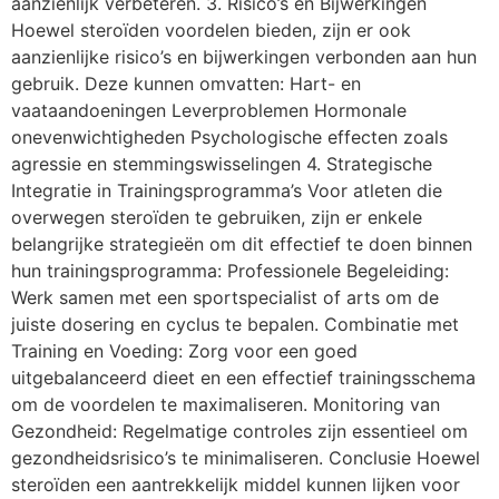
aanzienlijk verbeteren. 3. Risico’s en Bijwerkingen
Hoewel steroïden voordelen bieden, zijn er ook
aanzienlijke risico’s en bijwerkingen verbonden aan hun
gebruik. Deze kunnen omvatten: Hart- en
vaataandoeningen Leverproblemen Hormonale
onevenwichtigheden Psychologische effecten zoals
agressie en stemmingswisselingen 4. Strategische
Integratie in Trainingsprogramma’s Voor atleten die
overwegen steroïden te gebruiken, zijn er enkele
belangrijke strategieën om dit effectief te doen binnen
hun trainingsprogramma: Professionele Begeleiding:
Werk samen met een sportspecialist of arts om de
juiste dosering en cyclus te bepalen. Combinatie met
Training en Voeding: Zorg voor een goed
uitgebalanceerd dieet en een effectief trainingsschema
om de voordelen te maximaliseren. Monitoring van
Gezondheid: Regelmatige controles zijn essentieel om
gezondheidsrisico’s te minimaliseren. Conclusie Hoewel
steroïden een aantrekkelijk middel kunnen lijken voor