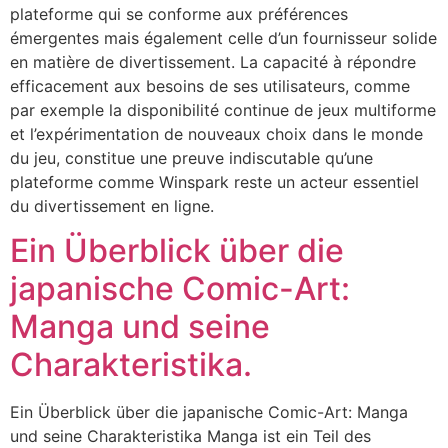
plateforme qui se conforme aux préférences
émergentes mais également celle d’un fournisseur solide
en matière de divertissement. La capacité à répondre
efficacement aux besoins de ses utilisateurs, comme
par exemple la disponibilité continue de jeux multiforme
et l’expérimentation de nouveaux choix dans le monde
du jeu, constitue une preuve indiscutable qu’une
plateforme comme Winspark reste un acteur essentiel
du divertissement en ligne.
Ein Überblick über die
japanische Comic-Art:
Manga und seine
Charakteristika.
Ein Überblick über die japanische Comic-Art: Manga
und seine Charakteristika Manga ist ein Teil des