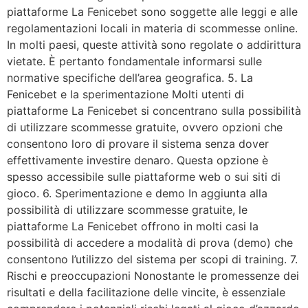
piattaforme La Fenicebet sono soggette alle leggi e alle
regolamentazioni locali in materia di scommesse online.
In molti paesi, queste attività sono regolate o addirittura
vietate. È pertanto fondamentale informarsi sulle
normative specifiche dell’area geografica. 5. La
Fenicebet e la sperimentazione Molti utenti di
piattaforme La Fenicebet si concentrano sulla possibilità
di utilizzare scommesse gratuite, ovvero opzioni che
consentono loro di provare il sistema senza dover
effettivamente investire denaro. Questa opzione è
spesso accessibile sulle piattaforme web o sui siti di
gioco. 6. Sperimentazione e demo In aggiunta alla
possibilità di utilizzare scommesse gratuite, le
piattaforme La Fenicebet offrono in molti casi la
possibilità di accedere a modalità di prova (demo) che
consentono l’utilizzo del sistema per scopi di training. 7.
Rischi e preoccupazioni Nonostante le promessenze dei
risultati e della facilitazione delle vincite, è essenziale